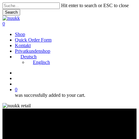
Skip
Hit enter to search or ESC to close
to
Search
main
Close
content
Search
search
account
0
Menu
Shop
Quick Order Form
Kontakt
Privatkundenshop
Deutsch
Englisch
instagram
search
account
0
was successfully added to your cart.