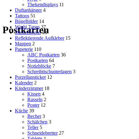
Thekendisplays
11
Duftanhänger
4
Tattoos
51
Bügelbilder
14
Washi Tapes
37
Postkarten
Stickerbögen
13
Reflektierende Aufkleber
15
Mappen
2
Papeterie
110
ABC Postkarten
36
Postkarten
64
Notizblöcke
7
Schreibtischunterlagen
3
Porzellansticker
12
Kalender
2
Kinderzimmer
18
Kissen
4
Rasseln
2
Poster
12
Küche
39
Becher
3
Schälchen
3
Teller
5
Schneidebretter
27
Tabletts
1