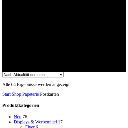
Nach
Alle 64 Ergebnisse werden angezeigt
Aktualität
Start
Shop
Papeterie
Postkarten
sortiert
Produktkategorien
Neu
76
Displays & Werbemittel
17
Flyer
6