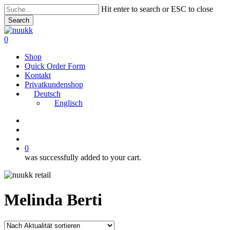
Skip
Hit enter to search or ESC to close
to
Search
main
Close
content
Search
search
account
0
Menu
Shop
Quick Order Form
Kontakt
Privatkundenshop
Deutsch
Englisch
instagram
search
account
0
was successfully added to your cart.
Melinda Berti