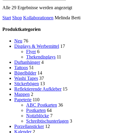
Nach
Alle 29 Ergebnisse werden angezeigt
Aktualität
Start
Shop
Kollaborationen
Melinda Berti
sortiert
Produktkategorien
Neu
76
Displays & Werbemittel
17
Flyer
6
Thekendisplays
11
Duftanhänger
4
Tattoos
51
Bügelbilder
14
Washi Tapes
37
Stickerbögen
13
Reflektierende Aufkleber
15
Mappen
2
Papeterie
110
ABC Postkarten
36
Postkarten
64
Notizblöcke
7
Schreibtischunterlagen
3
Porzellansticker
12
Kalender
2