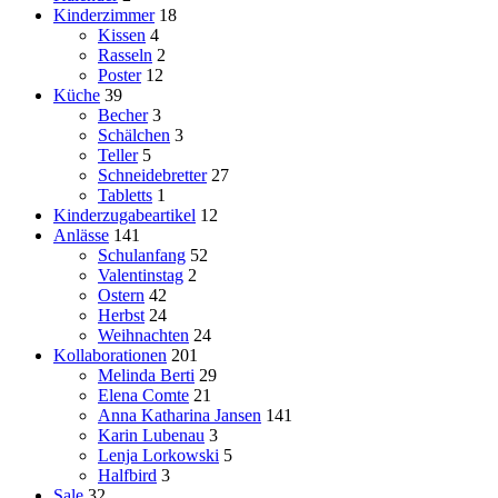
Kinderzimmer
18
Kissen
4
Rasseln
2
Poster
12
Küche
39
Becher
3
Schälchen
3
Teller
5
Schneidebretter
27
Tabletts
1
Kinderzugabeartikel
12
Anlässe
141
Schulanfang
52
Valentinstag
2
Ostern
42
Herbst
24
Weihnachten
24
Kollaborationen
201
Melinda Berti
29
Elena Comte
21
Anna Katharina Jansen
141
Karin Lubenau
3
Lenja Lorkowski
5
Halfbird
3
Sale
32