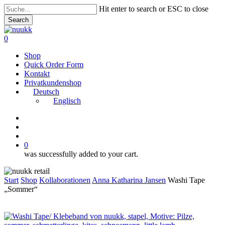
Skip
Hit enter to search or ESC to close
to
Search
main
Close
content
Search
search
account
0
Menu
Shop
Quick Order Form
Kontakt
Privatkundenshop
Deutsch
Englisch
instagram
search
account
0
was successfully added to your cart.
Start
Shop
Kollaborationen
Anna Katharina Jansen
Washi Tape
„Sommer“