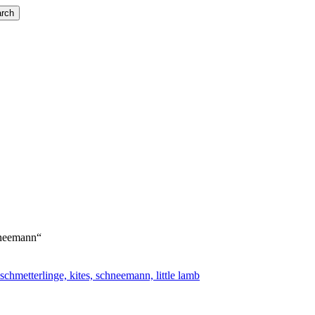
rch
neemann“