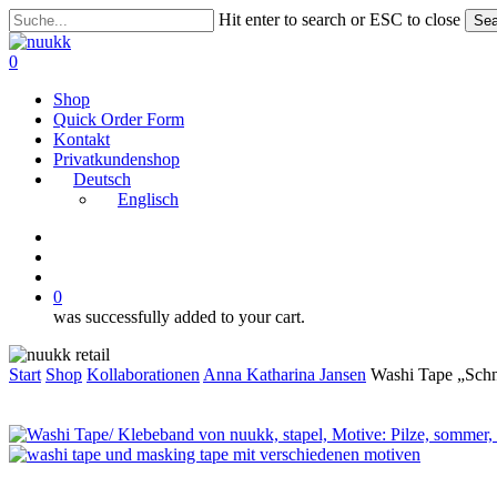
Skip
Hit enter to search or ESC to close
Sea
to
Close
main
Search
search
account
0
content
Menu
Shop
Quick Order Form
Kontakt
Privatkundenshop
Deutsch
Englisch
instagram
search
account
0
was successfully added to your cart.
Start
Shop
Kollaborationen
Anna Katharina Jansen
Washi Tape „Sch